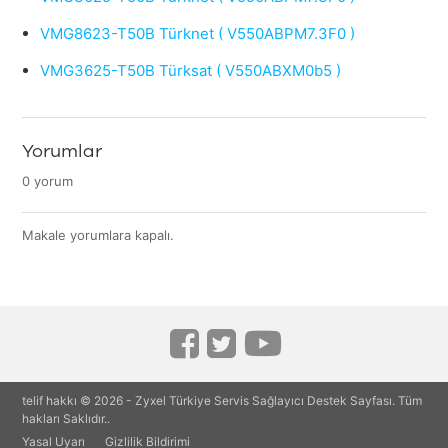
VMG8623-T50B Türknet ( V550ABPM7.3F0 )
VMG3625-T50B Türksat ( V550ABXM0b5 )
Yorumlar
0 yorum
Makale yorumlara kapalı.
telif hakkı ©
2026
- Zyxel Türkiye Servis Sağlayıcı Destek Sayfası. Tüm
hakları Saklıdır..
Yasal Uyarı
Gizlilik Bildirimi