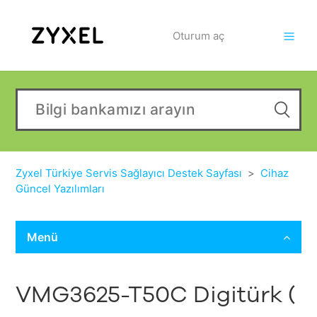
Oturum aç
Zyxel Türkiye Servis Sağlayıcı Destek Sayfası
Cihaz
Güncel Yazılımları
Menü
VMG3625-T50C Digitürk (