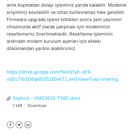
anlık kopmadan dolayı işleminiz yarıda kalabilir. Modeme
erişiminiz kesilebilir ve cihaz kullanılamaz hale gelebilir.
Firmware upgrade işlemi bittikten sonra yeni yazılımın
cihazınızda aktif olarak çalışması için modeminizi
resetlemeniz önerilmektedir. Resetleme işleminin
ardından modem kurulum ayarları için ekteki
dökümandan yardım alabilirsiniz.
https://drive.google.com/file/d/1yh-qFS-
vGDz7ib3D6qk6OZUZEkKTCJwG/view?usp=sharing
Digiturk - VMG3625-T50C.docx
7 MB
Download
Facebook
Twitter
LinkedIn