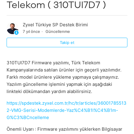
Telekom ( 310TUI7D7 )
Zyxel Türkiye SP Destek Birimi
7 yıl önce
Güncellenme
Takip et
310TUI7D7 Firmware yazılımı, Türk Telekom
Kampanyalarında satılan ürünler için geçerli yazılımdır.
Farklı model ürünlere yükleme yapmaya çalışmayınız.
Yazılım güncelleme işlemini yapmak için aşağıdaki
linkteki dökümandan yardım alabilirsiniz.
https://spdestek.zyxel.com.tr/hc/tr/articles/36001785513
2-VMG-Serisi-Modemlerde-Yaz%C4%B1l%C4%B1m-
G%C3%BCncelleme
Önemli Uyarı : Firmware yazılımını yüklerken Bilgisayar