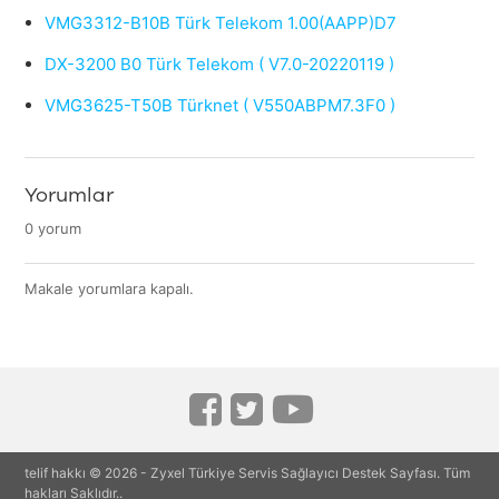
VMG3312-B10B Türk Telekom 1.00(AAPP)D7
DX-3200 B0 Türk Telekom ( V7.0-20220119 )
VMG3625-T50B Türknet ( V550ABPM7.3F0 )
Yorumlar
0 yorum
Makale yorumlara kapalı.
telif hakkı ©
2026
- Zyxel Türkiye Servis Sağlayıcı Destek Sayfası. Tüm
hakları Saklıdır..