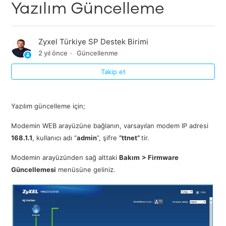
Yazılım Güncelleme
Zyxel Türkiye SP Destek Birimi
2 yıl önce
Güncellenme
Takip et
Yazılım güncelleme için;
Modemin WEB arayüzüne bağlanın, varsayılan modem IP adresi
168.1.1
, kullanıcı adı “
admin
”, şifre
“ttnet”
tir.
Modemin arayüzünden sağ alttaki
Bakım
> Firmware
Güncellemesi
menüsüne geliniz.