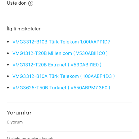
Üste dön
İlgili makaleler
VMG3312-B10B Türk Telekom 1.00(AAPP)D7
VMG1312-T20B Millenicom ( V530ABII1C0 )
VMG1312-T20B Extranet ( V530ABII1E0 )
VMG3312-B10A Türk Telekom ( 100AAEF4D3 )
VMG3625-T50B Türknet ( V550ABPM7.3F0 )
Yorumlar
0 yorum
Makale yorumlara kapalı.