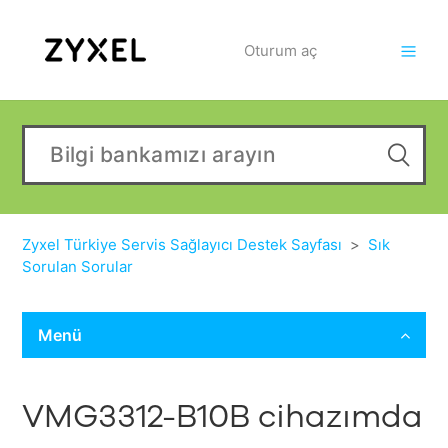
Oturum aç
Zyxel Türkiye Servis Sağlayıcı Destek Sayfası
Sık
Sorulan Sorular
Menü
VMG3312-B10B cihazımda