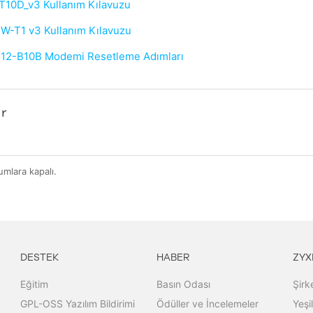
T10D_v3 Kullanım Kılavuzu
W-T1 v3 Kullanım Kılavuzu
2-B10B Modemi Resetleme Adımları
r
mlara kapalı.
DESTEK
HABER
ZYX
Eğitim
Basın Odası
Şirk
GPL-OSS Yazılım Bildirimi
Ödüller ve İncelemeler
Yeşi