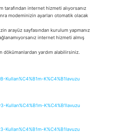
 tarafından internet hizmeti alıyorsanız
onra modeminizin ayarları otomatik olacak
izin arayüz sayfasından kurulum yapmanız
ğlanamıyorsanız internet hizmeti almış
n dökümanlardan yardım alabilirsiniz.
-B10B-Kullan%C4%B1m-K%C4%B1lavuzu
-T1-v3-Kullan%C4%B1m-K%C4%B1lavuzu
10D-v3-Kullan%C4%B1m-K%C4%B1lavuzu