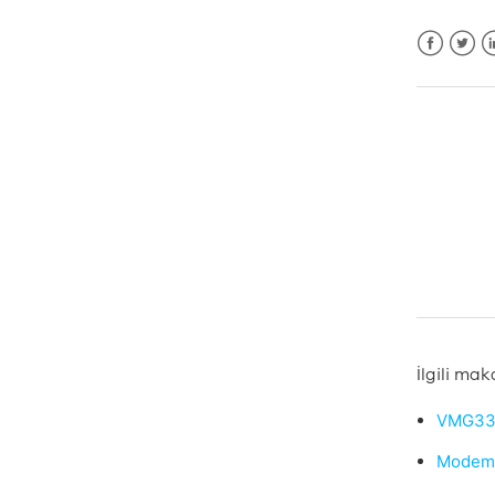
Facebook
Twitt
L
İlgili mak
VMG331
Modemim