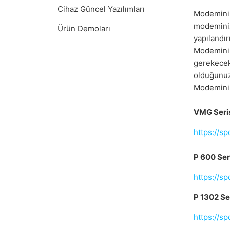
Cihaz Güncel Yazılımları
Modeminiz
modeminizi
Ürün Demoları
yapılandırı
Modeminiz
gerekecek
olduğunuz 
Modeminiz
VMG Seris
https://
P 600 Ser
https://
P 1302 Se
https://