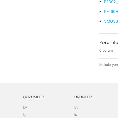
P1302_
P-660H
VMG331
Yorumla
0 yorum
Makale yoru
ÇÖZÜMLER
ÜRÜNLER
Ev
Ev
iş
iş