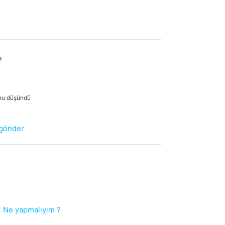
?
unu düşündü
 gönder
. Ne yapmalıyım ?