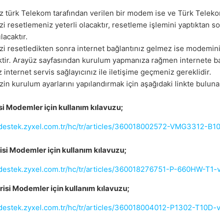
 türk Telekom tarafından verilen bir modem ise ve Türk Telekom
 resetlemeniz yeterli olacaktır, resetleme işlemini yaptıktan s
lacaktır.
i resetledikten sonra internet bağlantınız gelmez ise modemin
tir. Arayüz sayfasından kurulum yapmanıza rağmen internete ba
internet servis sağlayıcınız ile iletişime geçmeniz gereklidir.
in kurulum ayarlarını yapılandırmak için aşağıdaki linkte buluna
i Modemler için kullanım kılavuzu;
spdestek.zyxel.com.tr/hc/tr/articles/360018002572-VMG3312
isi Modemler için kullanım kılavuzu;
spdestek.zyxel.com.tr/hc/tr/articles/360018276751-P-660HW
risi Modemler için kullanım kılavuzu;
spdestek.zyxel.com.tr/hc/tr/articles/360018004012-P1302-T