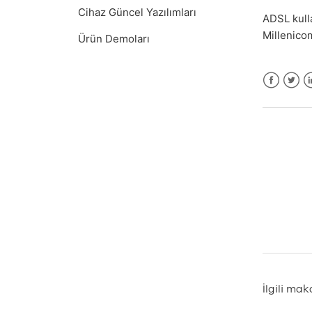
Cihaz Güncel Yazılımları
ADSL kulla
Millenicom
Ürün Demoları
Facebook
Twitt
L
İlgili mak