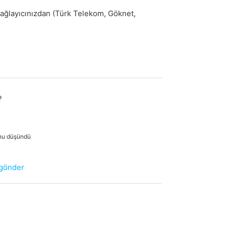
s sağlayıcınızdan (Türk Telekom, Göknet,
?
unu düşündü
 gönder