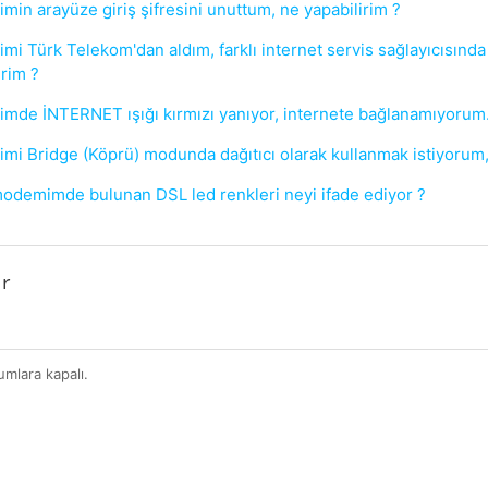
in arayüze giriş şifresini unuttum, ne yapabilirim ?
i Türk Telekom'dan aldım, farklı internet servis sağlayıcısında
irim ?
de İNTERNET ışığı kırmızı yanıyor, internete bağlanamıyorum
i Bridge (Köprü) modunda dağıtıcı olarak kullanmak istiyorum, a
demimde bulunan DSL led renkleri neyi ifade ediyor ?
r
mlara kapalı.