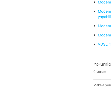
Modemim
Modemim
yapabil
Modemim
Modemim
VDSL mo
Yorumla
0 yorum
Makale yoru