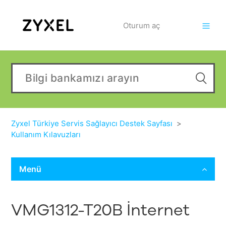
Oturum aç
Zyxel Türkiye Servis Sağlayıcı Destek Sayfası
Kullanım Kılavuzları
Menü
VMG1312-T20B İnternet