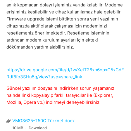
anlık kopmadan dolayı işleminiz yarıda kalabilir. Modeme
erişiminiz kesilebilir ve cihaz kullanılamaz hale gelebilir.
Firmware upgrade işlemi bittikten sonra yeni yazılımın
cihazınızda aktif olarak çalışması için modeminizi
resetlemeniz önerilmektedir. Resetleme işleminin
ardından modem kurulum ayarları için ekteki
dökümandan yardım alabilirsiniz.
https://drive.google.com/file/d/1vvXelT26xh6opxC5xCdF
Rdf8fo3SHu5q/view?usp=share_link
Güncel yazılım dosyasını indirirken sorun yaşamanız
hainde linki kopyalayıp farklı tarayıcılar ile (Explorer,
Mozilla, Opera vb.) indirmeyi deneyebilirsiniz.
VMG3625-T50C Türknet.docx
10 MB
Download