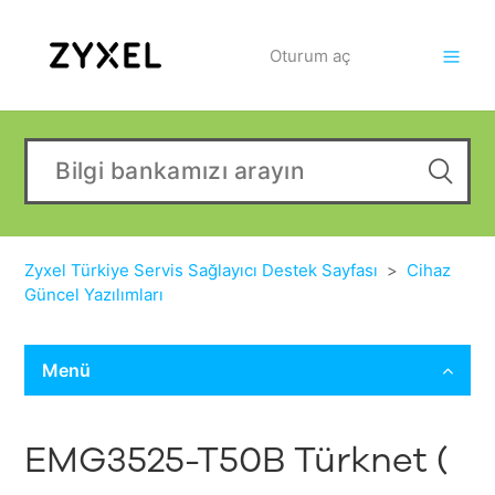
Oturum aç
Zyxel Türkiye Servis Sağlayıcı Destek Sayfası
Cihaz
Güncel Yazılımları
Menü
EMG3525-T50B Türknet (